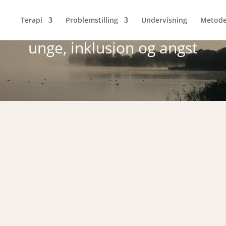
Terapi
Problemstilling
Undervisning
Metod
unge, inklusion og angst