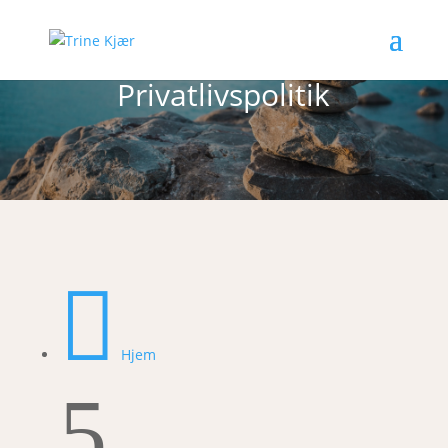
Privatlivspolitik

Hjem
5