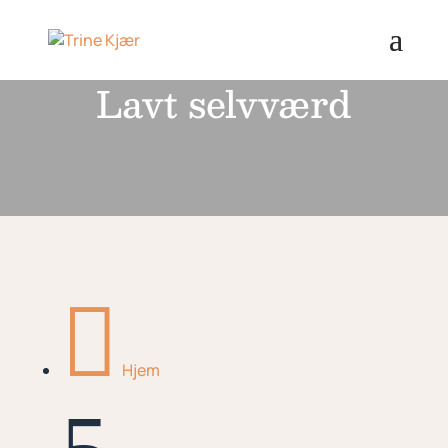
Lavt selvværd

Hjem